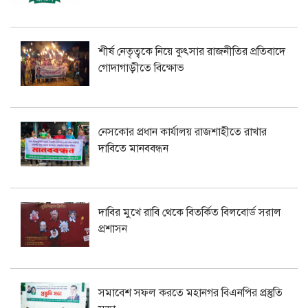
শীর্ষ নেতৃত্বকে নিয়ে কুৎসার রাজনীতির প্রতিবাদে
গোদাগাড়ীতে বিক্ষোভ
নেসকোর প্রধান কার্যালয় রাজশাহীতে রাখার
দাবিতে মানববন্ধন
দাবির মুখে রাবি থেকে বিতর্কিত বিলবোর্ড সরাল
প্রশাসন
সমাবেশ সফল করতে মহানগর বিএনপির প্রস্তুতি