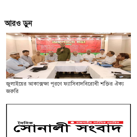
আরও ড়ুন
জুলাইয়ের আকাক্সক্ষা পূরণে ফ্যাসিবাদবিরোধী শক্তির ঐক্য
জরুরি