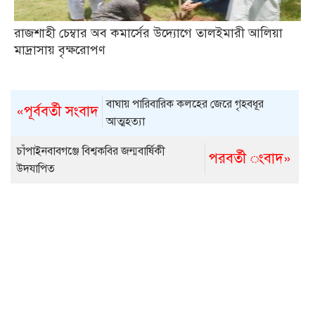
রাজশাহী চেম্বার অব কমার্সের উদ্যোগে তালইমারী আলিয়া
মাদ্রাসায় বৃক্ষরোপণ
বাঘায় পারিবারিক কলহের জেরে গৃহবধূর
«পূর্ববর্তী সংবাদ
আত্মহত্যা
চাঁপাইনবাবগঞ্জে বিশ্বকবির জন্মবার্ষিকী
পরবর্তী ংবাদ»
উদযাপিত