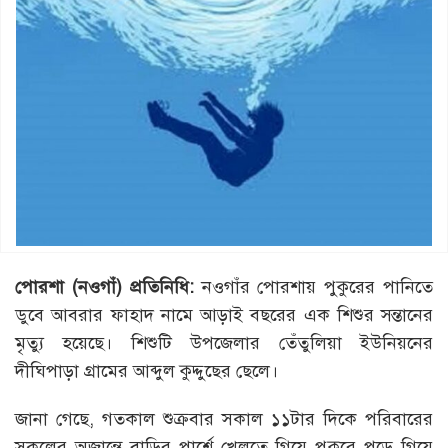
পোরশা (নওগাঁ) প্রতিনিধি:
নওগাঁর পোরশায় পুকুরের পানিতে
ডুবে আবরার ফাহাদ নামে আড়াই বছরের এক শিশুর সন্তানের
মৃত্যু হয়েছে। শিশুটি উপজেলার তেঁতুলিয়া ইউনিয়নের
দীঘিপাড়া গ্রামের আব্দুল কুদ্দুছের ছেলে।
জানা গেছে, গতকাল শুক্রবার সকাল ১১টার দিকে পরিবারের
সকলের অজান্তে বাড়ির পার্শ্বে খেলতে গিয়ে পুকুরে পড়ে গিয়ে