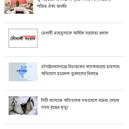
শক্তির ঐক্য জরুরি
মেধাবী মাহমুদাকে আর্থিক সহায়তা প্রদান
চাঁপাইনবাবগঞ্জে বিচারকের খাসকামরায় হামলার
অভিযোগ ছাত্রদল-যুবদলের বিরুদ্ধে
সিটি কলেজে অভিভাবক সমাবেশে বক্তব্য দেয়ার
সময় বৃদ্ধের মৃত্যু