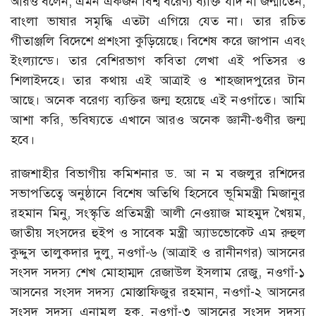
আরও বলেন, এমন একজন বিশ্ব বরেণ্য ব্যক্তি যদি না জন্মাতেন,
বাংলা ভাষার সমৃদ্ধি এতটা এগিয়ে যেত না। তার রচিত
গীতাঞ্জলি বিদেশে প্রশংসা কুড়িয়েছে। বিশেষ করে জাপান এবং
ইংল্যান্ডে। তার বেশিরভাগ কবিতা লেখা এই পতিসর ও
শিলাইদহে। তার কথায় এই আত্রাই ও শাহজাদপুরের টান
আছে। অনেক বরেণ্য ব্যক্তির জন্ম হয়েছে এই নওগাঁতে। আমি
আশা করি, ভবিষ্যতে এখানে আরও অনেক জ্ঞানী-গুণীর জন্ম
হবে।
রাজশাহীর বিভাগীয় কমিশনার ড. আ ন ম বজলুর রশিদের
সভাপতিত্বে অনুষ্ঠানে বিশেষ অতিথি হিসেবে ভূমিমন্ত্রী মিজানুর
রহমান মিনু, সংস্কৃতি প্রতিমন্ত্রী আলী নেওয়াজ মাহমুদ খৈয়ম,
জাতীয় সংসদের হুইপ ও সাবেক মন্ত্রী অ্যাডভোকেট এম রুহুল
কুদ্দুস তালুকদার দুলু, নওগাঁ-৬ (আত্রাই ও রানীনগর) আসনের
সংসদ সদস্য শেখ মোহাম্মদ রেজাউল ইসলাম রেজু, নওগাঁ-১
আসনের সংসদ সদস্য মোস্তাফিজুর রহমান, নওগাঁ-২ আসনের
সংসদ সদস্য এনামুল হক, নওগাঁ-৩ আসনের সংসদ সদস্য