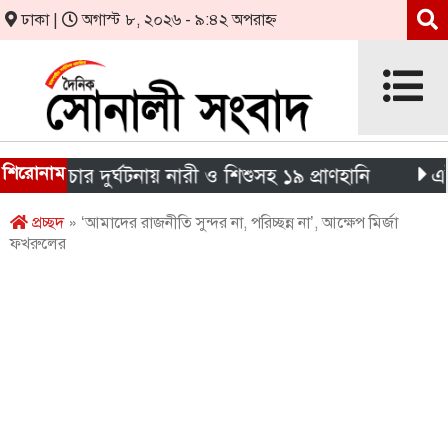
ঢাকা |
অগাস্ট ৮, ২০২৬ - ৯:৪২ অপরাহ্ন
শিরোনাম
চার দুর্ঘটনায় নারী ও শিশুসহ ১৯ প্রাণহানি
এইচএসসি প
প্রচ্ছদ
» ‘আমাদের রাজনীতি সুন্দর না, পরিচ্ছন্ন না’, আক্ষেপ মির্জা
ফখরুলের