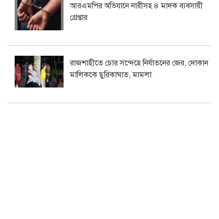
আরএমপির অভিযানে নারীসহ ৪ মাদক ব্যবসায়ী
গ্রেপ্তার
রাজশাহীতে চোর সন্দেহে নির্যাতনের জের, দোকান
মালিককে ছুরিকাঘাত, মামলা