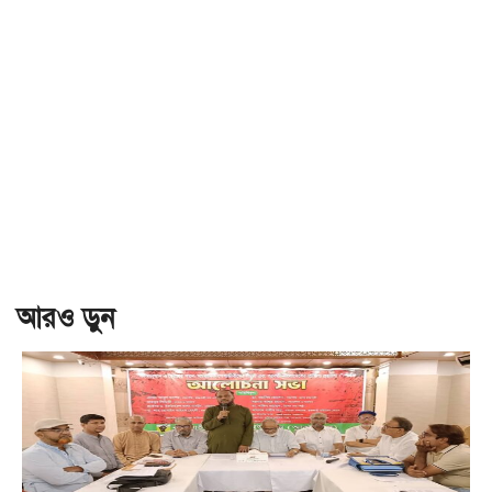
আরও ড়ুন