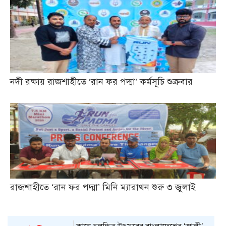
নদী রক্ষায় রাজশাহীতে ‘রান ফর পদ্মা’ কর্মসূচি শুক্রবার
রাজশাহীতে ‘রান ফর পদ্মা’ মিনি ম্যারাথন শুরু ৩ জুলাই