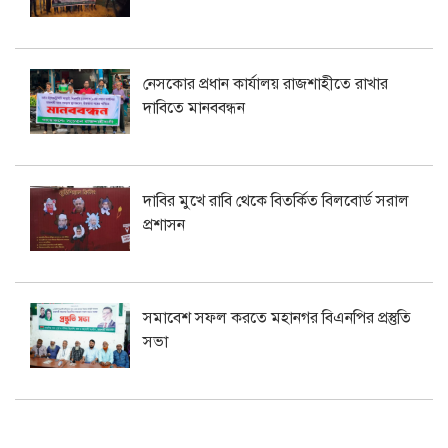
নেসকোর প্রধান কার্যালয় রাজশাহীতে রাখার
দাবিতে মানববন্ধন
দাবির মুখে রাবি থেকে বিতর্কিত বিলবোর্ড সরাল
প্রশাসন
সমাবেশ সফল করতে মহানগর বিএনপির প্রস্তুতি
সভা