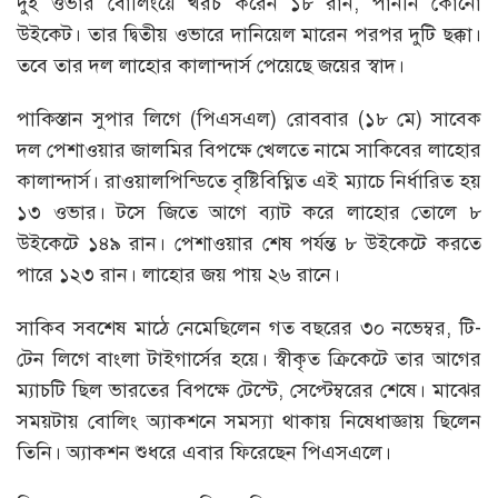
দুই ওভার বোলিংয়ে খরচ করেন ১৮ রান, পাননি কোনো
উইকেট। তার দ্বিতীয় ওভারে দানিয়েল মারেন পরপর দুটি ছক্কা।
তবে তার দল লাহোর কালান্দার্স পেয়েছে জয়ের স্বাদ।
পাকিস্তান সুপার লিগে (পিএসএল) রোববার (১৮ মে) সাবেক
দল পেশাওয়ার জালমির বিপক্ষে খেলতে নামে সাকিবের লাহোর
কালান্দার্স। রাওয়ালপিন্ডিতে বৃষ্টিবিঘ্নিত এই ম্যাচে নির্ধারিত হয়
১৩ ওভার। টসে জিতে আগে ব্যাট করে লাহোর তোলে ৮
উইকেটে ১৪৯ রান। পেশাওয়ার শেষ পর্যন্ত ৮ উইকেটে করতে
পারে ১২৩ রান। লাহোর জয় পায় ২৬ রানে।
সাকিব সবশেষ মাঠে নেমেছিলেন গত বছরের ৩০ নভেম্বর, টি-
টেন লিগে বাংলা টাইগার্সের হয়ে। স্বীকৃত ক্রিকেটে তার আগের
ম্যাচটি ছিল ভারতের বিপক্ষে টেস্টে, সেপ্টেম্বরের শেষে। মাঝের
সময়টায় বোলিং অ্যাকশনে সমস্যা থাকায় নিষেধাজ্ঞায় ছিলেন
তিনি। অ্যাকশন শুধরে এবার ফিরেছেন পিএসএলে।