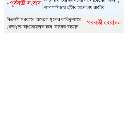
কানে চলচ্চিত্র উৎসবের বাংলাদেশের ‘আলী’,
«পূর্ববর্তী সংবাদ
লালগালিচায় হাঁটার অপেক্ষায় রাজীব
বিএনপি সরকারে আসলে স্কুলের কারিকুলামে
পরবর্তী ংবাদ»
খেলাধুলা বাধ্যতামূলক হবে: তারেক রহমান