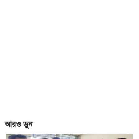
আরও ড়ুন