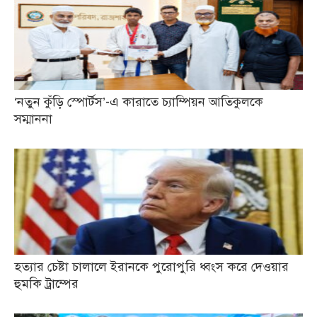
‘নতুন কুঁড়ি স্পোর্টস’-এ কারাতে চ্যাম্পিয়ন আতিকুলকে
সম্মাননা
হত্যার চেষ্টা চালালে ইরানকে পুরোপুরি ধ্বংস করে দেওয়ার
হুমকি ট্রাম্পের