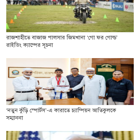
রাজশাহীতে বাজাজ পালসার জিমখানা ‘গো ফর গোল্ড’
রাইডিং ক্যাম্পের সূচনা
‘নতুন কুঁড়ি স্পোর্টস’-এ কারাতে চ্যাম্পিয়ন আতিকুলকে
সম্মাননা