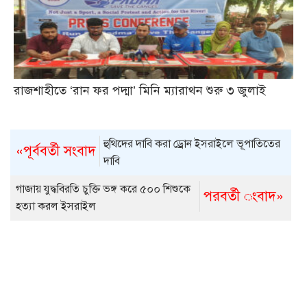
রাজশাহীতে ‘রান ফর পদ্মা’ মিনি ম্যারাথন শুরু ৩ জুলাই
হুথিদের দাবি করা ড্রোন ইসরাইলে ভূপাতিতের
«পূর্ববর্তী সংবাদ
দাবি
গাজায় যুদ্ধবিরতি চুক্তি ভঙ্গ করে ৫০০ শিশুকে
পরবর্তী ংবাদ»
হত্যা করল ইসরাইল