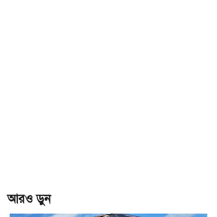
আরও ড়ুন