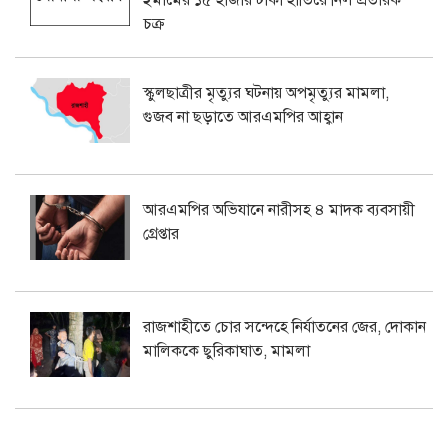
ইমামের ১৫ হাজার টাকা হাতিয়ে নিল প্রতারক
চক্র
স্কুলছাত্রীর মৃত্যুর ঘটনায় অপমৃত্যুর মামলা,
গুজব না ছড়াতে আরএমপির আহ্বান
আরএমপির অভিযানে নারীসহ ৪ মাদক ব্যবসায়ী
গ্রেপ্তার
রাজশাহীতে চোর সন্দেহে নির্যাতনের জের, দোকান
মালিককে ছুরিকাঘাত, মামলা