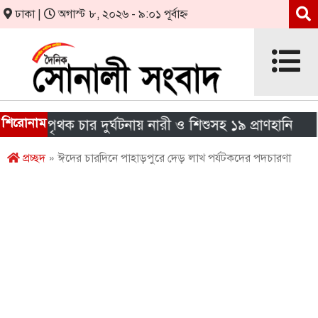
ঢাকা |
অগাস্ট ৮, ২০২৬ - ৯:০১ পূর্বাহ্ন
শিরোনাম
 পৃথক চার দুর্ঘটনায় নারী ও শিশুসহ ১৯ প্রাণহানি
এইচএ
প্রচ্ছদ
» ঈদের চারদিনে পাহাড়পুরে দেড় লাখ পর্যটকদের পদচারণা