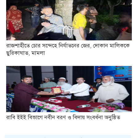
রাজশাহীতে চোর সন্দেহে নির্যাতনের জের, দোকান মালিককে
ছুরিকাঘাত, মামলা
রাবি ইইই বিভাগে নবীন বরণ ও বিদায় সংবর্ধনা অনুষ্ঠিত