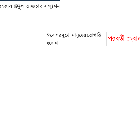
-বেকোর ঈদুল আজহার সল্যুশন
ঈদে ঘরমুখো মানুষের ভোগান্তি
পরবর্তী ংবা
হবে না