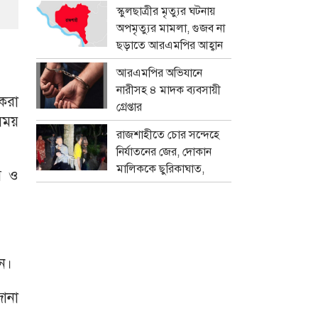
প্রতারক চক্র
স্কুলছাত্রীর মৃত্যুর ঘটনায়
অপমৃত্যুর মামলা, গুজব না
ছড়াতে আরএমপির আহ্বান
আরএমপির অভিযানে
নারীসহ ৪ মাদক ব্যবসায়ী
করা
গ্রেপ্তার
সময়
রাজশাহীতে চোর সন্দেহে
নির্যাতনের জের, দোকান
মালিককে ছুরিকাঘাত,
ম ও
মামলা
েন।
জানা