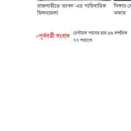
রাজশাহীতে ‘প্রাণদ’-এর পারিবারিক
সিঙ্গার
মিলনমেলা
অফার
ডেন্টালে পাসের হার ৫৯ দশমিক
«পূর্ববর্তী সংবাদ
৭৭ শতাংশ