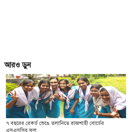
আরও ড়ুন
৭ বছরের রেকর্ড ভেঙে তলানিতে রাজশাহী বোর্ডের
এসএসসির ফল