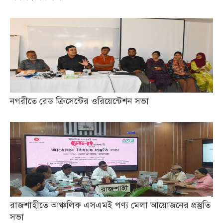
নগরীতে রেড ক্রিসেন্টের ওরিয়েন্টেশন সভা
রাজশাহীতে আঞ্চলিক এসএমই পণ্য মেলা আয়োজনের প্রস্তুতি
সভা