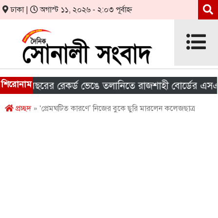
ঢাকা |
অগাস্ট ১১, ২০২৬ - ২:০৩ পূর্বাহ্ন
শিরোনাম
৭ বছরের রেকর্ড ভেঙে তলানিতে রাজশাহী বোর্ডের এসএসসির
প্রচ্ছদ
» ‘প্রেমঘটিত কারণে’ নিজের বুকে ছুরি মারলেন কলেজছাত্র