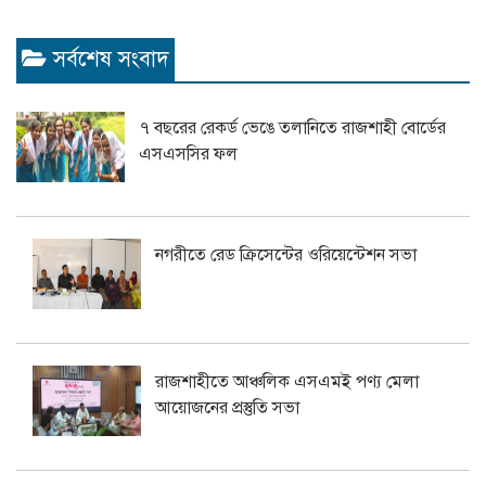
সর্বশেষ সংবাদ
৭ বছরের রেকর্ড ভেঙে তলানিতে রাজশাহী বোর্ডের
এসএসসির ফল
নগরীতে রেড ক্রিসেন্টের ওরিয়েন্টেশন সভা
রাজশাহীতে আঞ্চলিক এসএমই পণ্য মেলা
আয়োজনের প্রস্তুতি সভা