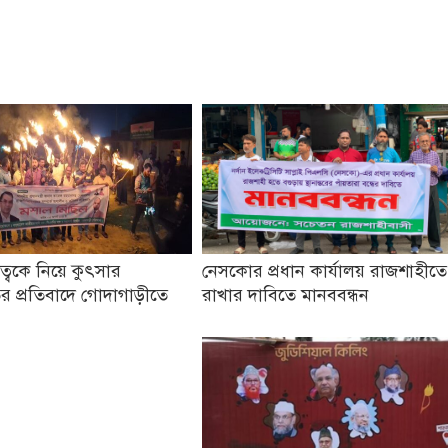
তৃত্বকে নিয়ে কুৎসার
নেসকোর প্রধান কার্যালয় রাজশাহীতে
র প্রতিবাদে গোদাগাড়ীতে
রাখার দাবিতে মানববন্ধন