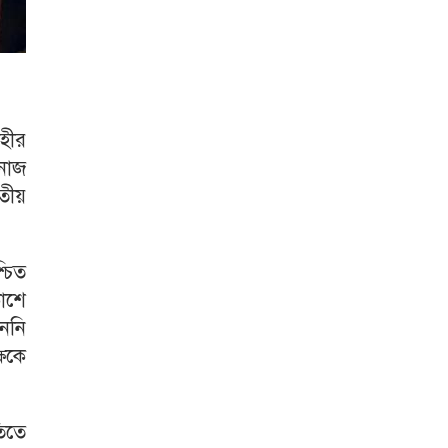
হীর
নাজ
াতীয়
চিত
াশে
েননি
্ষকে
িতে