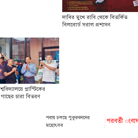
দাবির মুখে রাবি থেকে বিতর্কিত
বিলবোর্ড সরাল প্রশাসন
িশ্ববিদ্যালয়ে প্লাস্টিকের
 গাছের চারা বিতরণ
পবায় চলছে পুকুরখননের
পরবর্তী ংবা
মহোৎসব