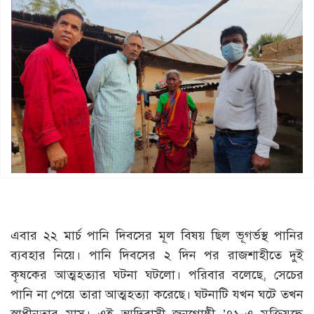
এবার ২২ মার্চ পানি দিবসের মূল বিষয় ছিল ভূগর্ভস্থ পানির
ব্যবহার নিয়ে। পানি দিবসের ২ দিন পর রাজশাহীতে দুই
কৃষকের আত্মহত্যার ঘটনা ঘটলো। পরিবার বলেছে, সেচের
পানি না পেয়ে তারা আত্মহত্যা করেছে। ঘটনাটি যখন ঘটে তখন
স্বাধীনতার মাস। এই আদিবাসী জনগোষ্ঠী ’৭১-এ মুক্তিযুদ্ধে