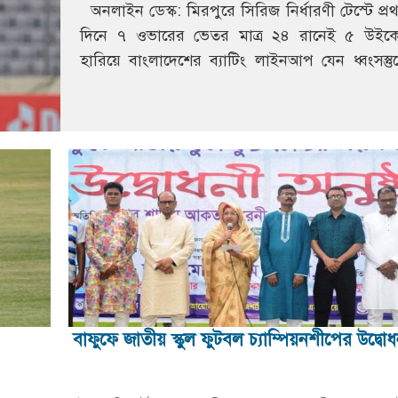
অনলাইন ডেস্ক: মিরপুরে সিরিজ নির্ধারণী টেস্টে প্র
দিনে ৭ ওভারের ভেতর মাত্র ২৪ রানেই ৫ উইক
হারিয়ে বাংলাদেশের ব্যাটিং লাইনআপ যেন ধ্বংসস্তু
পরিণত। সেই…
বাফুফে জাতীয় স্কুল ফুটবল চ্যাম্পিয়নশীপের উদ্বো