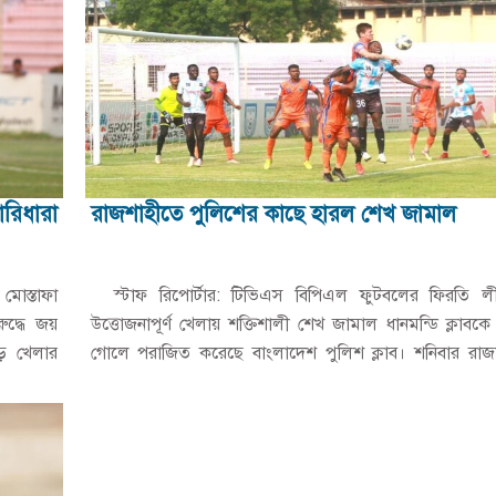
রিধারা
রাজশাহীতে পুলিশের কাছে হারল শেখ জামাল
মোস্তাফা
স্টাফ রিপোর্টার: টিভিএস বিপিএল ফুটবলের ফিরতি ল
ুদ্ধে জয়
উত্তোজনাপূর্ণ খেলায় শক্তিশালী শেখ জামাল ধানমন্ডি ক্লাবকে
াড় খেলার
গোলে পরাজিত করেছে বাংলাদেশ পুলিশ ক্লাব। শনিবার রাজ
জেলা…