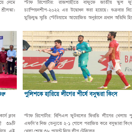
য়ে নেমে
স্টাফ রিপোর্টার: রাজশাহীতে বাফুফে জাতীয় স্কুল ফ
্রীলঙ্কা।
চ্যাম্পিয়নশীপ-২০২২ এর উদ্বোধন করা হয়েছে। শুক্রবার বি
মুক্তিযুদ্ধ স্মৃতি স্টেডিয়ামে আয়োজিত অনুষ্ঠানে প্রধান অতিথি হ
উপস্থিত থেকে চ্যাম্পিয়নশীপের…
ুরু
পুলিশকে হারিয়ে লীগের শীর্ষে বসুন্ধরা কিংস
র্স ক্লাব
স্টাফ রিপোর্টার: বিপিএল ফুটবলের ফিরতি লীগের খেলায় প
াহী ৩৯টি
এফসি‘র নিজ ভেন্যুতে ২-১ গোলে পরাজিত করে বসুন্ধারা কিং
নিয়ে এই
খেলা শেষে ৩৮ পয়েন্ট নিয়ে লীগ টেবিলের…