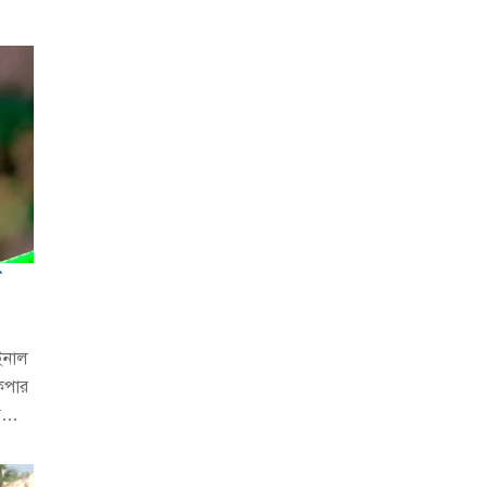
ন
ইনাল
িপার
ময়…