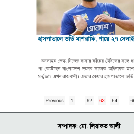
হাসপাতালে ভর্তি মাশরাফি, পায়ে ২৭ সেলাই
অনলাইন ডেস্ক: নিজের বাসায় কাঁচের টেবিলের সঙ্গে ধা
পা কেটেছেন বাংলাদেশ দলের সাবেক অধিনায়ক মাশর
মর্তুজা। এখন রাজধানী। এভার কেয়ার হাসপাতালে ভর্ত
Previous
1
…
62
63
64
…
6
Posts
pagination
সম্পাদক: মো. লিয়াকত আলী