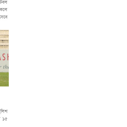
ুটবল
কেলে
িসেবে
ুলিশ
স ১৫