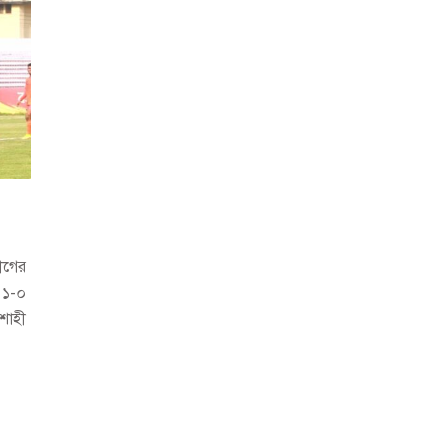
ীগের
 ১-০
শাহী