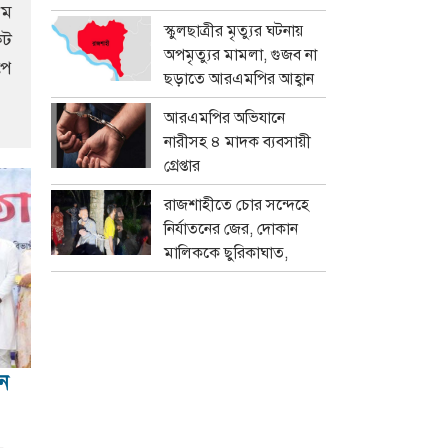
থম
প্রতারক চক্র
স্কুলছাত্রীর মৃত্যুর ঘটনায়
েট
অপমৃত্যুর মামলা, গুজব না
পে
ছড়াতে আরএমপির আহ্বান
আরএমপির অভিযানে
নারীসহ ৪ মাদক ব্যবসায়ী
গ্রেপ্তার
রাজশাহীতে চোর সন্দেহে
নির্যাতনের জের, দোকান
মালিককে ছুরিকাঘাত,
মামলা
ধন