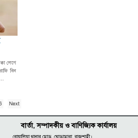
ক্কা লেগে
াফি বিন
ি…
6
Next
বার্তা, সম্পাদকীয় ও বাণিজ্যিক কার্যালয়
বোয়ালিয়া থানার মোড়, ঘোড়ামারা, রাজশাহী।