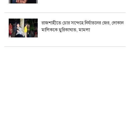
রাজশাহীতে চোর সন্দেহে নির্যাতনের জের, দোকান
মালিককে ছুরিকাঘাত, মামলা