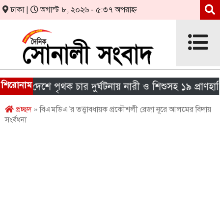
ঢাকা |
অগাস্ট ৮, ২০২৬ - ৫:৩৭ অপরাহ্ন
শিরোনাম
রা দেশে পৃথক চার দুর্ঘটনায় নারী ও শিশুসহ ১৯ প্রাণহানি
প্রচ্ছদ
» বিএমডিএ’র তত্ত্বাবধায়ক প্রকৌশলী রেজা নূরে আলমের বিদায়
সংর্বধনা