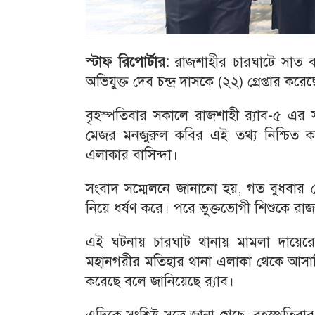
স্টাফ রিপোর্টার:
রাজশাহীর চারঘাটে সাত বছর
অভিযুক্ত দেব চন্দ্র দাসকে (২২) গ্রেপ্তার করেছ
বৃহস্পতিবার সকালে রাজশাহী র‌্যাব-৫ এর
মেজর মনজুরুল কবির এই তথ্য নিশ্চিত করে
এলাকার বাসিন্দা।
সংবাদ সম্মেলনে জানানো হয়, গত বুধবার দে
নিয়ে ধর্ষণ করে। পরে ভুক্তভোগী শিশুকে র
এই ঘটনায় চারঘাট থানায় মামলা দায়েরের
মহানগরীর মতিহার থানা এলাকা থেকে আসামিকে
করেছে বলে জানিয়েছে র‌্যাব।