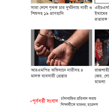
সারা দেশে পৃথক চার দুর্ঘটনায় নারী ও
এইচএসসি
শিশুসহ ১৯ প্রাণহানি
ইমামের 
প্রতারক 
আরএমপির অভিযানে নারীসহ ৪
রাজশাহী
মাদক ব্যবসায়ী গ্রেপ্তার
জের, দো
মামলা
চাঁদাবাজির প্রতিবাদ করায়
«পূর্ববর্তী সংবাদ
শিক্ষার্থীকে মারধর, ছাত্রদল