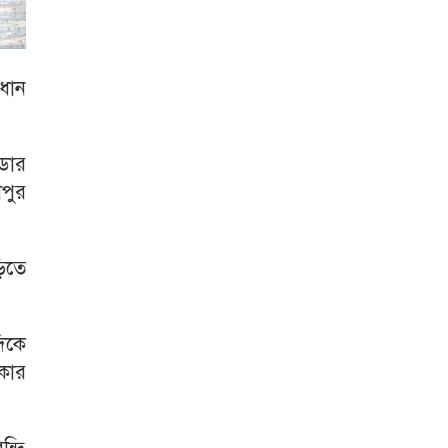
রধান
ডার
পুর
ড়িতে
িকে
ীকার