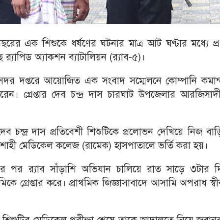
ের এক শিশুকে ধর্ষণের ঘটনার মাত্র আট ঘণ্টার মধ্যে প্
ে র‌্যাপিড অ্যাকশন ব্যাটালিয়ন (র‌্যাব-৫)।
 সদর দপ্তরে আয়োজিত এক সংবাদ সম্মেলনে কোম্পানি কমান্
ন। গ্রেপ্তার দেব চন্দ্র দাস চারঘাট উপজেলার আরজিসাদী
ব চন্দ্র দাস প্রতিবেশী শিশুটিকে প্রলোভন দেখিয়ে নিজ বা
াজশাহী মেডিকেল কলেজ (রামেক) হাসপাতালে ভর্তি করা হয়।
 পর র‌্যাব সাঁড়াশি অভিযান চালিয়ে রাত সাড়ে ৩টার দ
 গ্রেপ্তার করে। প্রাথমিক জিজ্ঞাসাবাদে আসামি অপরাধ স্ব