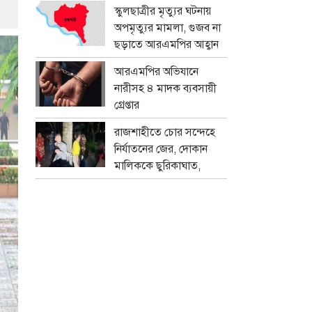
প্রতারক চক্র
স্কুলছাত্রীর মৃত্যুর ঘটনায়
অপমৃত্যুর মামলা, গুজব না
ছড়াতে আরএমপির আহ্বান
আরএমপির অভিযানে
নারীসহ ৪ মাদক ব্যবসায়ী
গ্রেপ্তার
রাজশাহীতে চোর সন্দেহে
নির্যাতনের জের, দোকান
মালিককে ছুরিকাঘাত,
মামলা