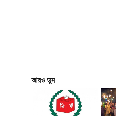
আরও ড়ুন