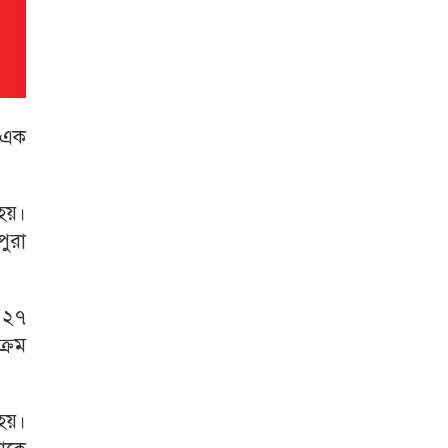
 এক
হয়।
পুরা
 ২৭
্রম
 হয়।