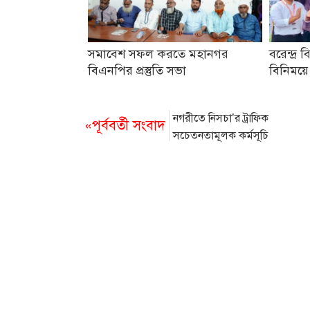
সমাবেশ সফল করতে মহানগর
বরেন্দ্র ব
বিএনপির প্রস্তুতি সভা
বিনিময়ে
নগরীতে নিসচা’র ট্রাফিক
«পূর্ববর্তী সংবাদ
সচেতনতামূলক কর্মসূচি