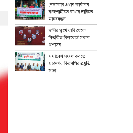
নেসকোর প্রধান কার্যালয়
রাজশাহীতে রাখার দাবিতে
মানববন্ধন
দাবির মুখে রাবি থেকে
বিতর্কিত বিলবোর্ড সরাল
প্রশাসন
সমাবেশ সফল করতে
মহানগর বিএনপির প্রস্তুতি
সভা