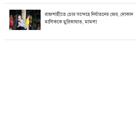
রাজশাহীতে চোর সন্দেহে নির্যাতনের জের, দোকান
মালিককে ছুরিকাঘাত, মামলা