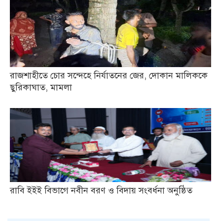
রাজশাহীতে চোর সন্দেহে নির্যাতনের জের, দোকান মালিককে
ছুরিকাঘাত, মামলা
রাবি ইইই বিভাগে নবীন বরণ ও বিদায় সংবর্ধনা অনুষ্ঠিত