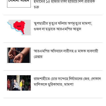
ইমামের ১৫ হাজার টাকা হাতিয়ে নিল প্রতারক
চক্র
স্কুলছাত্রীর মৃত্যুর ঘটনায় অপমৃত্যুর মামলা,
গুজব না ছড়াতে আরএমপির আহ্বান
আরএমপির অভিযানে নারীসহ ৪ মাদক ব্যবসায়ী
গ্রেপ্তার
রাজশাহীতে চোর সন্দেহে নির্যাতনের জের, দোকান
মালিককে ছুরিকাঘাত, মামলা