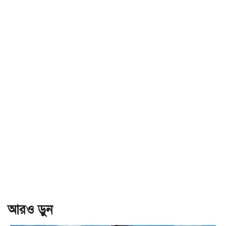
আরও ড়ুন