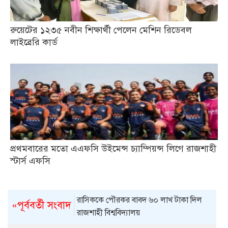
রুয়েটের ১২৩৫ নবীন শিক্ষার্থী পেলেন মেশিন রিডেবল
লাইব্রেরি কার্ড
প্রথমবারের মতো এএফসি উইমেন্স চ্যাম্পিয়ন্স লিগে রাজশাহী
স্টার্স এফসি
রাসিককে পৌরকর বাবদ ৬০ লাখ টাকা দিল
«পূর্ববর্তী সংবাদ
রাজশাহী বিশ্ববিদ্যালয়