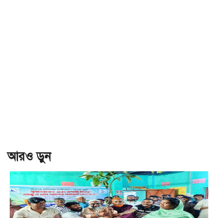
আরও ড়ুন