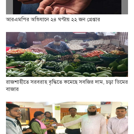
আরএমপির অভিযানে ২৪ ঘণ্টায় ২২ জন গ্রেপ্তার
রাজশাহীতে সরবরাহ বৃদ্ধিতে কমেছে সবজির দাম, চড়া ডিমের
বাজার