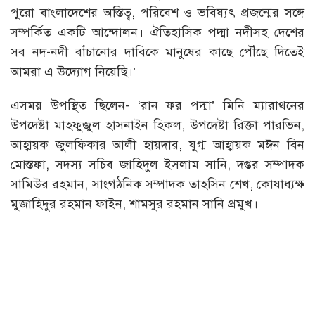
পুরো বাংলাদেশের অস্তিত্ব, পরিবেশ ও ভবিষ্যৎ প্রজন্মের সঙ্গে
সম্পর্কিত একটি আন্দোলন। ঐতিহাসিক পদ্মা নদীসহ দেশের
সব নদ-নদী বাঁচানোর দাবিকে মানুষের কাছে পৌঁছে দিতেই
আমরা এ উদ্যোগ নিয়েছি।’
এসময় উপস্থিত ছিলেন- ‘রান ফর পদ্মা’ মিনি ম্যারাথনের
উপদেষ্টা মাহফুজুল হাসনাইন হিকল, উপদেষ্টা রিক্তা পারভিন,
আহ্বায়ক জুলফিকার আলী হায়দার, যুগ্ম আহ্বায়ক মঈন বিন
মোস্তফা, সদস্য সচিব জাহিদুল ইসলাম সানি, দপ্তর সম্পাদক
সামিউর রহমান, সাংগঠনিক সম্পাদক তাহসিন শেখ, কোষাধ্যক্ষ
মুজাহিদুর রহমান ফাইন, শামসুর রহমান সানি প্রমুখ।