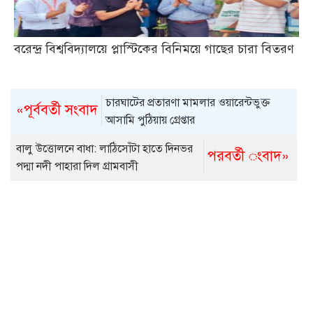
বরেন্দ্র বিশ্ববিদ্যালয়ে প্লাস্টিকের বিনিময়ে গাছের চারা বিতরণ
চারঘাটের প্রতারণা মামলার ওয়ারেন্টভুক্ত
«পূর্ববর্তী সংবাদ
আসামি পুঠিয়ায় গ্রেপ্তার
বালু উত্তোলনে বাধা: লাঠিসোঁটা হাতে দিনভর
পরবর্তী ংবাদ»
পদ্মা নদী পাহারা দিল গ্রামবাসী