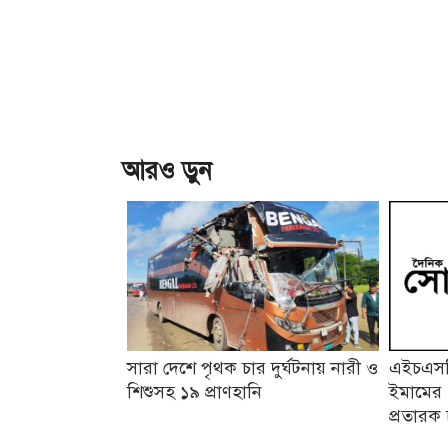
আরও ড়ুন
সারা দেশে পৃথক চার দুর্ঘটনায় নারী ও
এইচএসসি
শিশুসহ ১৯ প্রাণহানি
ইমামের 
প্রতারক 