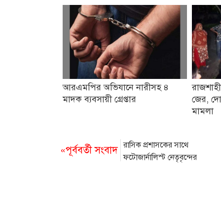
আরএমপির অভিযানে নারীসহ ৪
রাজশাহী
মাদক ব্যবসায়ী গ্রেপ্তার
জের, দো
মামলা
রাসিক প্রশাসকের সাথে
«পূর্ববর্তী সংবাদ
ফটোজার্নালিস্ট নেতৃবৃন্দের
সৌজন্য সাক্ষাৎ