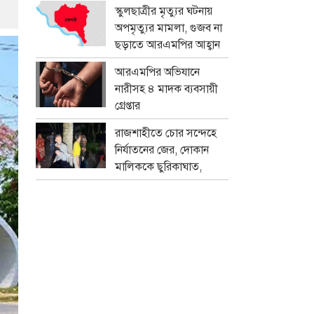
প্রতারক চক্র
স্কুলছাত্রীর মৃত্যুর ঘটনায়
অপমৃত্যুর মামলা, গুজব না
ছড়াতে আরএমপির আহ্বান
আরএমপির অভিযানে
নারীসহ ৪ মাদক ব্যবসায়ী
গ্রেপ্তার
রাজশাহীতে চোর সন্দেহে
নির্যাতনের জের, দোকান
মালিককে ছুরিকাঘাত,
মামলা