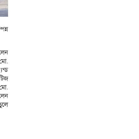
পন্ন
লেন
মো.
যন্ড
িটিজ
মো.
লেন
তুলে