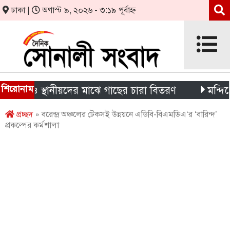
ঢাকা |
অগাস্ট ৯, ২০২৬ - ৩:১৯ পূর্বাহ্ন
শিরোনাম
্থী ও স্থানীয়দের মাঝে গাছের চারা বিতরণ
মন্দিরের নিজ
প্রচ্ছদ
» বরেন্দ্র অঞ্চলের টেকসই উন্নয়নে এডিবি-বিএমডিএ‘র ‘বারিন্দ’
প্রকল্পের কর্মশালা