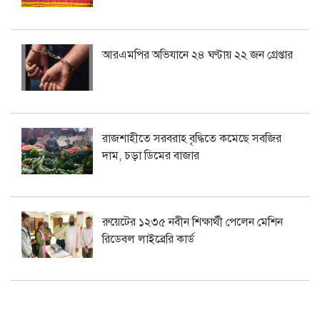
আরএমপির অভিযানে ২৪ ঘণ্টায় ২২ জন গ্রেপ্তার
রাজশাহীতে সরবরাহ বৃদ্ধিতে কমেছে সবজির
দাম, চড়া ডিমের বাজার
রুয়েটের ১২৩৫ নবীন শিক্ষার্থী পেলেন মেশিন
রিডেবল লাইব্রেরি কার্ড