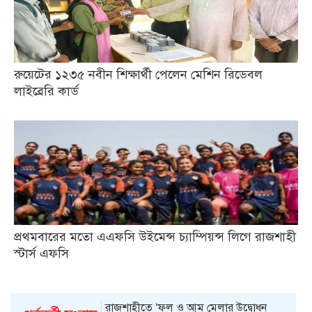
রুয়েটের ১২৩৫ নবীন শিক্ষার্থী পেলেন মেশিন রিডেবল
লাইব্রেরি কার্ড
প্রথমবারের মতো এএফসি উইমেন্স চ্যাম্পিয়ন্স লিগে রাজশাহী
স্টার্স এফসি
রাজশাহীতে ‘ফল ও আম মেলার উদ্বোধন