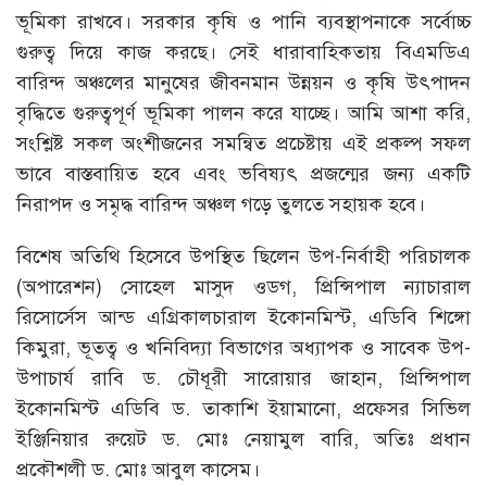
ভূমিকা রাখবে। সরকার কৃষি ও পানি ব্যবস্থাপনাকে সর্বোচ্চ
গুরুত্ব দিয়ে কাজ করছে। সেই ধারাবাহিকতায় বিএমডিএ
বারিন্দ অঞ্চলের মানুষের জীবনমান উন্নয়ন ও কৃষি উৎপাদন
বৃদ্ধিতে গুরুত্বপূর্ণ ভূমিকা পালন করে যাচ্ছে। আমি আশা করি,
সংশ্লিষ্ট সকল অংশীজনের সমন্বিত প্রচেষ্টায় এই প্রকল্প সফল
ভাবে বাস্তবায়িত হবে এবং ভবিষ্যৎ প্রজন্মের জন্য একটি
নিরাপদ ও সমৃদ্ধ বারিন্দ অঞ্চল গড়ে তুলতে সহায়ক হবে।
বিশেষ অতিথি হিসেবে উপস্থিত ছিলেন উপ-নির্বাহী পরিচালক
(অপারেশন) সোহেল মাসুদ ওডগ, প্রিন্সিপাল ন্যাচারাল
রিসোর্সেস আন্ড এগ্রিকালচারাল ইকোনমিস্ট, এডিবি শিঙ্গো
কিমুরা, ভূতত্ব ও খনিবিদ্যা বিভাগের অধ্যাপক ও সাবেক উপ-
উপাচার্য রাবি ড. চৌধূরী সারোয়ার জাহান, প্রিন্সিপাল
ইকোনমিস্ট এডিবি ড. তাকাশি ইয়ামানো, প্রফেসর সিভিল
ইঞ্জিনিয়ার রুয়েট ড. মোঃ নেয়ামুল বারি, অতিঃ প্রধান
প্রকৌশলী ড. মোঃ আবুল কাসেম।