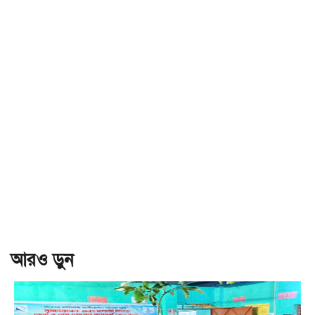
আরও ড়ুন