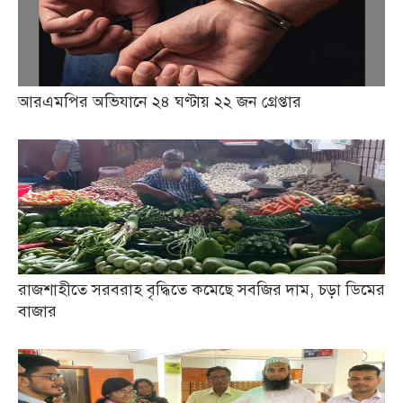
আরএমপির অভিযানে ২৪ ঘণ্টায় ২২ জন গ্রেপ্তার
রাজশাহীতে সরবরাহ বৃদ্ধিতে কমেছে সবজির দাম, চড়া ডিমের
বাজার