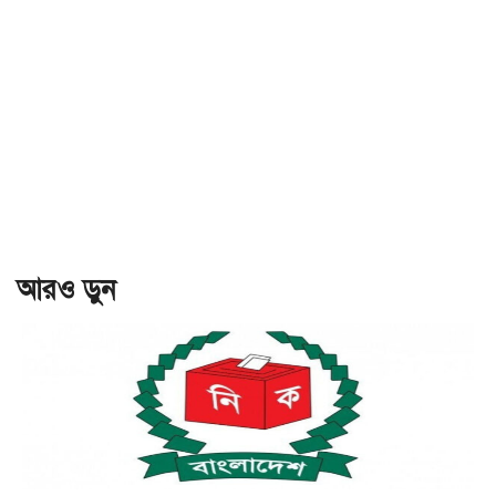
আরও ড়ুন