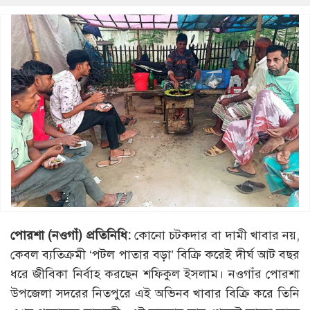
পোরশা (নওগাঁ) প্রতিনিধি:
কোনো চটকদার বা দামী খাবার নয়,
কেবল ব্যতিক্রমী ‘পটল পাতার বড়া’ বিক্রি করেই দীর্ঘ আট বছর
ধরে জীবিকা নির্বাহ করছেন শফিকুল ইসলাম। নওগাঁর পোরশা
উপজেলা সদরের নিতপুরে এই অভিনব খাবার বিক্রি করে তিনি