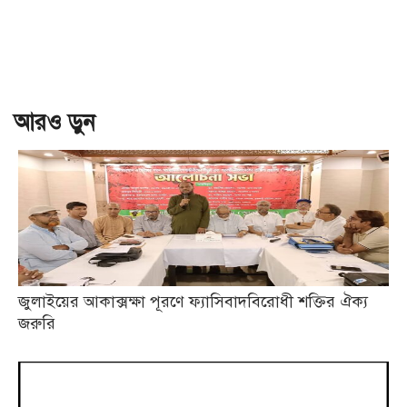
আরও ড়ুন
জুলাইয়ের আকাক্সক্ষা পূরণে ফ্যাসিবাদবিরোধী শক্তির ঐক্য
জরুরি