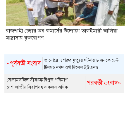
রাজশাহী চেম্বার অব কমার্সের উদ্যোগে তালইমারী আলিয়া
মাদ্রাসায় বৃক্ষরোপণ
তানোরে ৭ গরুর মৃত্যুর ঘটনায় ৬ জনকে ঢেউ
«পূর্ববর্তী সংবাদ
টিনসহ নগদ অর্থ দিলেন ইউএনও
সোনামসজিদ সীমান্তে বিপুল পরিমাণ
পরবর্তী ংবাদ»
নেশাজাতীয় সিরাপসহ একজন আটক