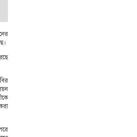
নের
ছে।
েছে
বির
িয়ন
ীকে
 করা
পরে