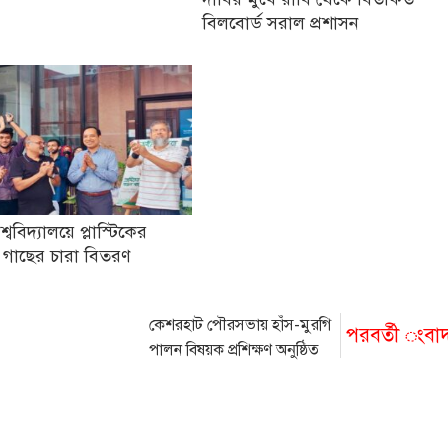
বিলবোর্ড সরাল প্রশাসন
িশ্ববিদ্যালয়ে প্লাস্টিকের
 গাছের চারা বিতরণ
কেশরহাট পৌরসভায় হাঁস-মুরগি
পরবর্তী ংবা
পালন বিষয়ক প্রশিক্ষণ অনুষ্ঠিত