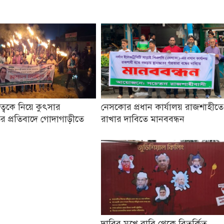
তৃত্বকে নিয়ে কুৎসার
নেসকোর প্রধান কার্যালয় রাজশাহীতে
র প্রতিবাদে গোদাগাড়ীতে
রাখার দাবিতে মানববন্ধন
দাবির মুখে রাবি থেকে বিতর্কিত