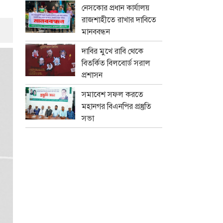
নেসকোর প্রধান কার্যালয়
রাজশাহীতে রাখার দাবিতে
মানববন্ধন
দাবির মুখে রাবি থেকে
বিতর্কিত বিলবোর্ড সরাল
প্রশাসন
সমাবেশ সফল করতে
মহানগর বিএনপির প্রস্তুতি
সভা