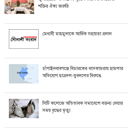
শক্তির ঐক্য জরুরি
মেধাবী মাহমুদাকে আর্থিক সহায়তা প্রদান
চাঁপাইনবাবগঞ্জে বিচারকের খাসকামরায় হামলার
অভিযোগ ছাত্রদল-যুবদলের বিরুদ্ধে
সিটি কলেজে অভিভাবক সমাবেশে বক্তব্য দেয়ার
সময় বৃদ্ধের মৃত্যু