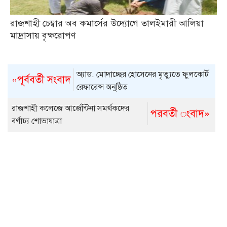
রাজশাহী চেম্বার অব কমার্সের উদ্যোগে তালইমারী আলিয়া
মাদ্রাসায় বৃক্ষরোপণ
অ্যাড. মোদাচ্ছের হোসেনের মৃত্যুতে ফুলকোর্ট
«পূর্ববর্তী সংবাদ
রেফারেন্স অনুষ্ঠিত
রাজশাহী কলেজে আর্জেন্টিনা সমর্থকদের
পরবর্তী ংবাদ»
বর্ণাঢ্য শোভাযাত্রা