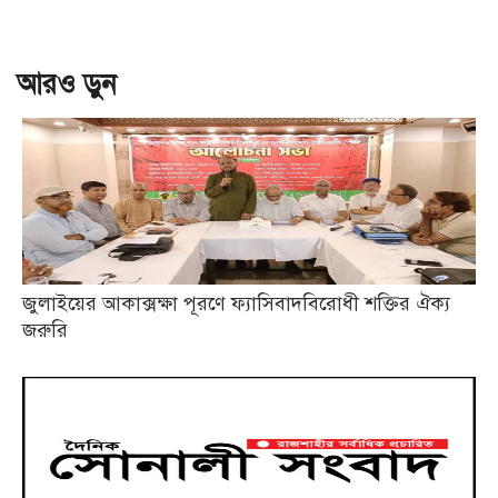
আরও ড়ুন
জুলাইয়ের আকাক্সক্ষা পূরণে ফ্যাসিবাদবিরোধী শক্তির ঐক্য
জরুরি