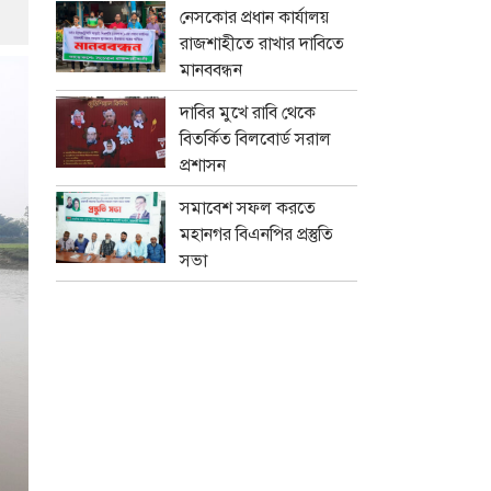
নেসকোর প্রধান কার্যালয়
রাজশাহীতে রাখার দাবিতে
মানববন্ধন
দাবির মুখে রাবি থেকে
বিতর্কিত বিলবোর্ড সরাল
প্রশাসন
সমাবেশ সফল করতে
মহানগর বিএনপির প্রস্তুতি
সভা