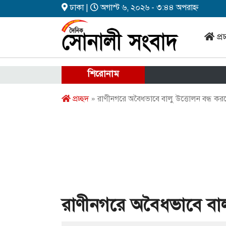
ঢাকা |
অগাস্ট ৬, ২০২৬ - ৩:৪৪ অপরাহ্ন
প্র
শিরোনাম
প্রচ্ছদ
» রাণীনগরে অবৈধভাবে বালু উত্তোলন বন্ধ করল
রাণীনগরে অবৈধভাবে বালু