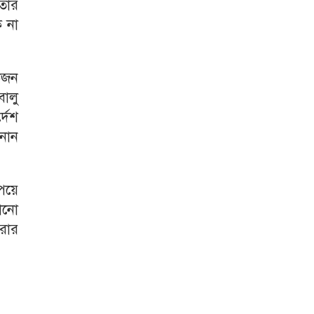
াঁর
ে না
কজন
বালু
্দেশ
ানান
েয়ে
কোনো
করার