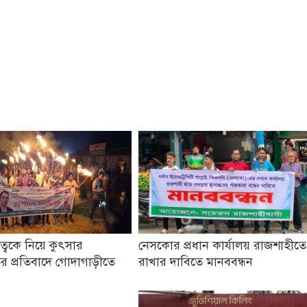
তৃত্বকে নিয়ে কুৎসার
নেসকোর প্রধান কার্যালয় রাজশাহীতে
র প্রতিবাদে গোদাগাড়ীতে
রাখার দাবিতে মানববন্ধন