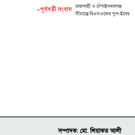
রাজশাহী ও চাঁপাইনবাবগঞ্জ
«পূর্ববর্তী সংবাদ
সীমান্তে বিএসএফের পুশ-ইনের
চেষ্টা ফের ব্যর্থ
সম্পাদক: মো. লিয়াকত আলী