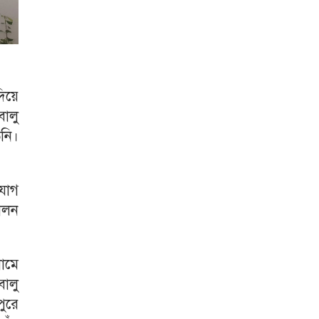
িয়ে
বালু
নি।
যোগ
োলন
নামে
ালু
ুরে