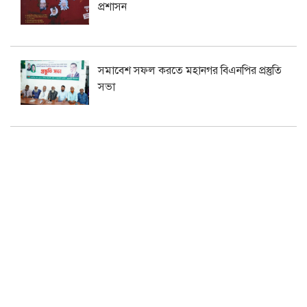
প্রশাসন
সমাবেশ সফল করতে মহানগর বিএনপির প্রস্তুতি
সভা