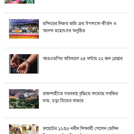
মন্দিরের নিজস্ব জমি ক্রয় উপলক্ষে কীর্তন ও
আনন্দ মহোৎসব অনুষ্ঠিত
আরএমপির অভিযানে ২৪ ঘণ্টায় ২২ জন গ্রেপ্তার
রাজশাহীতে সরবরাহ বৃদ্ধিতে কমেছে সবজির
দাম, চড়া ডিমের বাজার
রুয়েটের ১২৩৫ নবীন শিক্ষার্থী পেলেন মেশিন