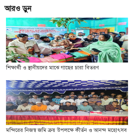
আরও ড়ুন
শিক্ষার্থী ও স্থানীয়দের মাঝে গাছের চারা বিতরণ
মন্দিরের নিজস্ব জমি ক্রয় উপলক্ষে কীর্তন ও আনন্দ মহোৎসব