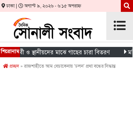
ঢাকা |
অগাস্ট ৯, ২০২৬ - ৬:১৫ অপরাহ্ন
শিরোনাম
্ষার্থী ও স্থানীয়দের মাঝে গাছের চারা বিতরণ
মন্দিরের 
প্রচ্ছদ
» রাজশাহীতে আম বেচাকেনায় ‘ঢলন’ প্রথা বন্ধের সিদ্ধান্ত