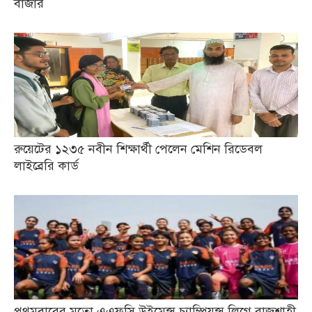
বাজার
রুয়েটের ১২৩৫ নবীন শিক্ষার্থী পেলেন মেশিন রিডেবল
লাইব্রেরি কার্ড
প্রথমবারের মতো এএফসি উইমেন্স চ্যাম্পিয়ন্স লিগে রাজশাহী