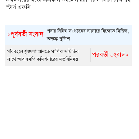
স্টার্স এফসি
পবায় নিষিদ্ধ সংগঠনের ব্যানারে বিক্ষোভ মিছিল,
«পূর্ববর্তী সংবাদ
তদন্তে পুলিশ
পরিবহনে শৃঙ্খলা আনতে মালিক সমিতির
পরবর্তী ংবাদ»
সাথে আরএমপি কমিশনারের মতবিনিময়