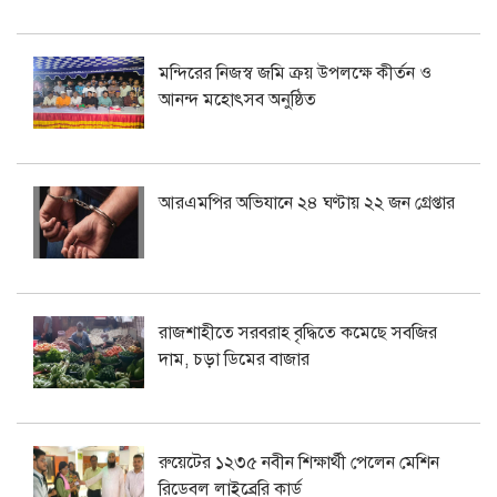
মন্দিরের নিজস্ব জমি ক্রয় উপলক্ষে কীর্তন ও
আনন্দ মহোৎসব অনুষ্ঠিত
আরএমপির অভিযানে ২৪ ঘণ্টায় ২২ জন গ্রেপ্তার
রাজশাহীতে সরবরাহ বৃদ্ধিতে কমেছে সবজির
দাম, চড়া ডিমের বাজার
রুয়েটের ১২৩৫ নবীন শিক্ষার্থী পেলেন মেশিন
রিডেবল লাইব্রেরি কার্ড