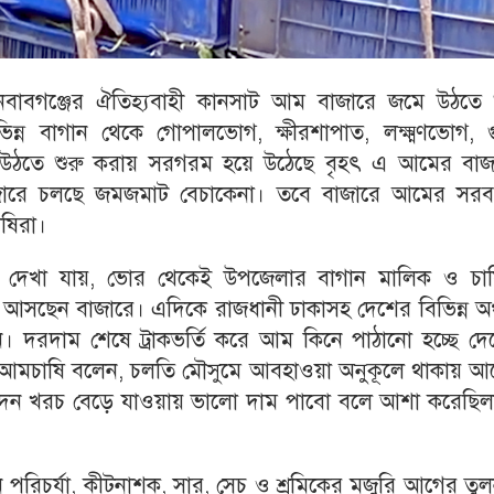
নবাবগঞ্জের ঐতিহ্যবাহী কানসাট আম বাজারে জমে উঠতে শ
্ন বাগান থেকে গোপালভোগ, ক্ষীরশাপাত, লক্ষ্মণভোগ, গু
উঠতে শুরু করায় সরগরম হয়ে উঠেছে বৃহৎ এ আমের বাজ
বাজারে চলছে জমজমাট বেচাকেনা। তবে বাজারে আমের সরব
াষিরা।
রে দেখা যায়, ভোর থেকেই উপজেলার বাগান মালিক ও চাষ
আসছেন বাজারে। এদিকে রাজধানী ঢাকাসহ দেশের বিভিন্ন অঞ
 দরদাম শেষে ট্রাকভর্তি করে আম কিনে পাঠানো হচ্ছে দে
ক আমচাষি বলেন, চলতি মৌসুমে আবহাওয়া অনুকূলে থাকায় আ
দন খরচ বেড়ে যাওয়ায় ভালো দাম পাবো বলে আশা করেছিল
 পরিচর্যা, কীটনাশক, সার, সেচ ও শ্রমিকের মজুরি আগের তু