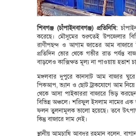
শিবগঞ্জ (চাঁপাইনবাবগঞ্জ) প্রতিনিধি:
চাঁপাই
করেছে। মৌসুমের শুরুতেই উপজেলার বিভিন
রাণীপছন্দ ও আগাম জাতের আম বাজারে 
প্রতিদিন ভোর থেকে গভীর রাত পর্যন্ত 
বাড়লেও কাক্সিক্ষত মূল্য না পাওয়ায় হতাশ চ
মঙ্গলবার দুপুরে কানসাট আম বাজার ঘু
পিকআপ, ভ্যান ও ছোট ট্রাকযোগে আম নিয়ে 
থেকে আসা পাইকাররা বাজারে ভিড় করছেন।
বিভিন্ন অঞ্চলে। শরিফুল ইসলাম নামের এ
ফলন তুলনামূলক ভালো হয়েছে। তবে উৎপা
কিন্তু বাজারে দাম নেই।
স্থানীয় আমচাষি আবদুর রহমান বলেন, বাগান