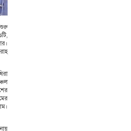
ুরু
টি,
ার।
রাহ
িরা
্চল
শের
মের
াম।
লনায়