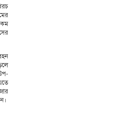
খরচ
মের
 কম
সের
বহন
াড়লে
উপ-
এতে
জার
টন।