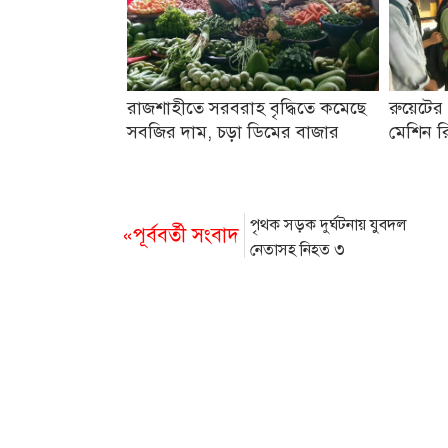
রাজশাহীতে সরবরাহ বৃদ্ধিতে কমেছে
রুয়েটের 
সবজির দাম, চড়া ডিমের বাজার
মেশিন রি
পৃথক সড়ক দুর্ঘটনায় যুবদল
«পূর্ববর্তী সংবাদ
নেতাসহ নিহত ৩