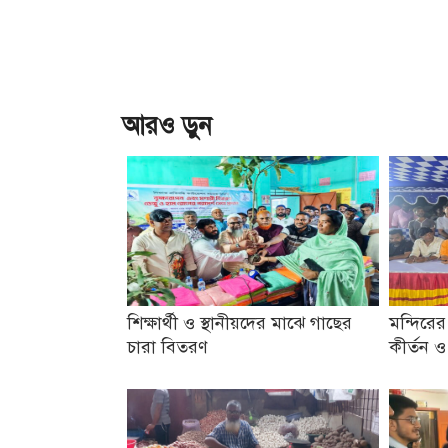
আরও ড়ুন
শিক্ষার্থী ও স্থানীয়দের মাঝে গাছের
মন্দিরের
চারা বিতরণ
কীর্তন 