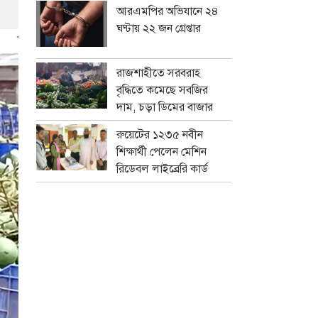
আরএমপির অভিযানে ২৪
ঘণ্টায় ২২ জন গ্রেপ্তার
রাজশাহীতে সরবরাহ
বৃদ্ধিতে কমেছে সবজির
দাম, চড়া ডিমের বাজার
রুয়েটের ১২৩৫ নবীন
শিক্ষার্থী পেলেন মেশিন
রিডেবল লাইব্রেরি কার্ড