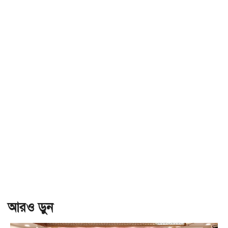
আরও ড়ুন