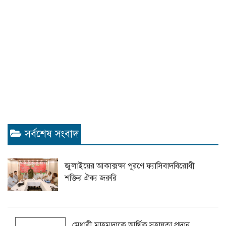
সর্বশেষ সংবাদ
জুলাইয়ের আকাক্সক্ষা পূরণে ফ্যাসিবাদবিরোধী
শক্তির ঐক্য জরুরি
মেধাবী মাহমুদাকে আর্থিক সহায়তা প্রদান