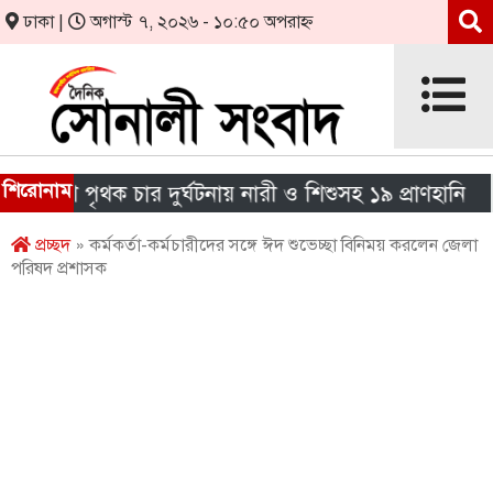
ঢাকা |
অগাস্ট ৭, ২০২৬ - ১০:৫০ অপরাহ্ন
শিরোনাম
শে পৃথক চার দুর্ঘটনায় নারী ও শিশুসহ ১৯ প্রাণহানি
এই
প্রচ্ছদ
» কর্মকর্তা-কর্মচারীদের সঙ্গে ঈদ শুভেচ্ছা বিনিময় করলেন জেলা
পরিষদ প্রশাসক