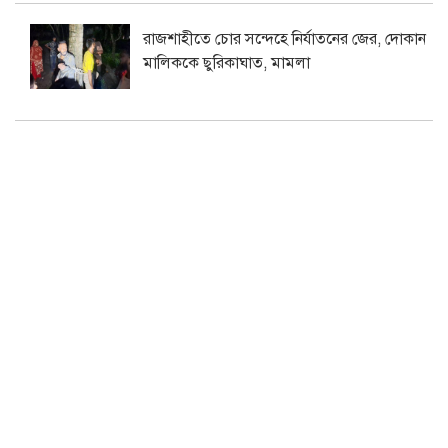
রাজশাহীতে চোর সন্দেহে নির্যাতনের জের, দোকান
মালিককে ছুরিকাঘাত, মামলা