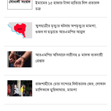
ইমামের ১৫ হাজার টাকা হাতিয়ে নিল প্রতারক
চক্র
স্কুলছাত্রীর মৃত্যুর ঘটনায় অপমৃত্যুর মামলা,
গুজব না ছড়াতে আরএমপির আহ্বান
আরএমপির অভিযানে নারীসহ ৪ মাদক ব্যবসায়ী
গ্রেপ্তার
রাজশাহীতে চোর সন্দেহে নির্যাতনের জের, দোকান
মালিককে ছুরিকাঘাত, মামলা