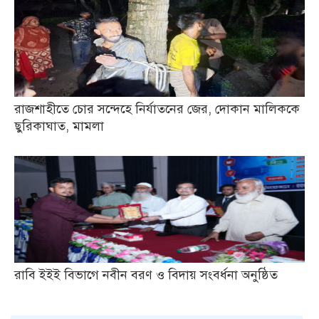
রাজশাহীতে চোর সন্দেহে নির্যাতনের জের, দোকান মালিককে
ছুরিকাঘাত, মামলা
রাবি ইইই বিভাগে নবীন বরণ ও বিদায় সংবর্ধনা অনুষ্ঠিত