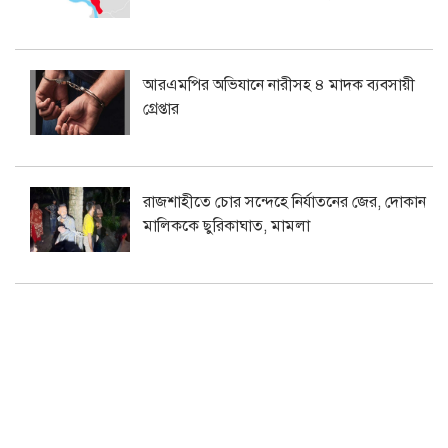
আরএমপির অভিযানে নারীসহ ৪ মাদক ব্যবসায়ী
গ্রেপ্তার
রাজশাহীতে চোর সন্দেহে নির্যাতনের জের, দোকান
মালিককে ছুরিকাঘাত, মামলা