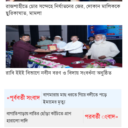
রাজশাহীতে চোর সন্দেহে নির্যাতনের জের, দোকান মালিককে
ছুরিকাঘাত, মামলা
রাবি ইইই বিভাগে নবীন বরণ ও বিদায় সংবর্ধনা অনুষ্ঠিত
বাগমারায় মাছ ধরতে গিয়ে নদীতে পড়ে
«পূর্ববর্তী সংবাদ
ইমামের মৃত্যু
বাগাতিপাড়ায় নাতির ছোঁড়া কাঁচিতে প্রাণ
পরবর্তী ংবাদ»
হারালো দাদি