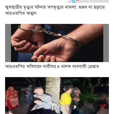
স্কুলছাত্রীর মৃত্যুর ঘটনায় অপমৃত্যুর মামলা, গুজব না ছড়াতে
আরএমপির আহ্বান
আরএমপির অভিযানে নারীসহ ৪ মাদক ব্যবসায়ী গ্রেপ্তার