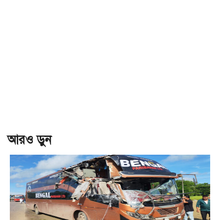
আরও ড়ুন