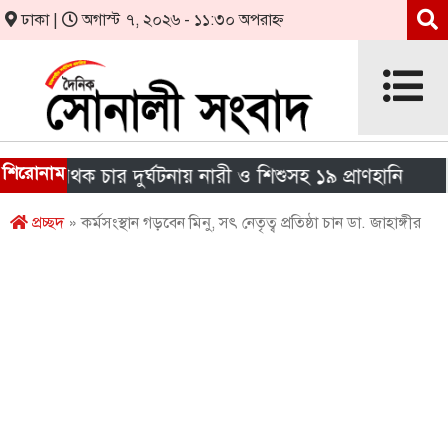
ঢাকা |
অগাস্ট ৭, ২০২৬ - ১১:৩০ অপরাহ্ন
শিরোনাম
পৃথক চার দুর্ঘটনায় নারী ও শিশুসহ ১৯ প্রাণহানি
এইচএ
প্রচ্ছদ
» কর্মসংস্থান গড়বেন মিনু, সৎ নেতৃত্ব প্রতিষ্ঠা চান ডা. জাহাঙ্গীর