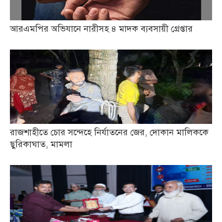
আরএমপির অভিযানে নারীসহ ৪ মাদক ব্যবসায়ী গ্রেপ্তার
রাজশাহীতে চোর সন্দেহে নির্যাতনের জের, দোকান মালিককে
ছুরিকাঘাত, মামলা