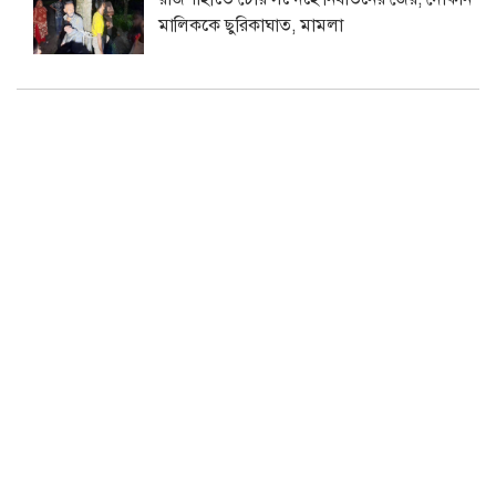
মালিককে ছুরিকাঘাত, মামলা