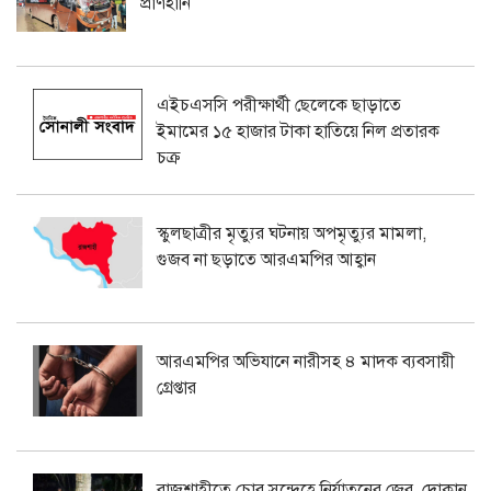
প্রাণহানি
এইচএসসি পরীক্ষার্থী ছেলেকে ছাড়াতে
ইমামের ১৫ হাজার টাকা হাতিয়ে নিল প্রতারক
চক্র
স্কুলছাত্রীর মৃত্যুর ঘটনায় অপমৃত্যুর মামলা,
গুজব না ছড়াতে আরএমপির আহ্বান
আরএমপির অভিযানে নারীসহ ৪ মাদক ব্যবসায়ী
গ্রেপ্তার
রাজশাহীতে চোর সন্দেহে নির্যাতনের জের, দোকান