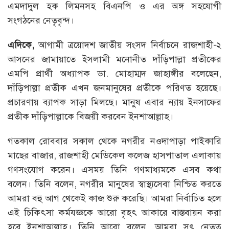
এমদাদুল হক লিমনসহ বিএনপি ও এর অঙ্গ সহযোগী
সংগঠনের নেতৃবৃন্দ।
এদিকে,
আগামী ত্রয়োদশ জাতীয় সংসদ নির্বাচনে রাজশাহী-২
আসনের জামায়াতে ইসলামী মনোনীত দাঁড়িপাল্লা প্রতীকের
এমপি প্রার্থী অধ্যাপক ডা. মোহাম্মদ জাহাঙ্গীর বলেছেন,
দাঁড়িপাল্লা প্রতীক এখন জনমানুষের প্রতীকে পরিণত হয়েছে।
প্রচারণায় ব্যাপক সাড়া মিলছে। মানুষ এবার ন্যায় ইনসাফের
প্রতীক দাঁড়িপাল্লাকে বিজয়ী করবেন ইনশাআল্লাহ।
গতকাল রোববার সকাল থেকে নগরীর নওদাপাড়া পাইকারি
মাছের বাজার, রাজশাহী মেডিকেল কলেজ হাসপাতাল এলাকায়
গণসংযোগ করেন। এসময় তিনি গণমাধ্যমকে এসব কথা
বলেন। তিনি বলেন, নগরীর মানুষের স্বাস্থ্যসেবা নিশ্চিত করতে
আমরা বহু আগ থেকেই কাজ শুরু করেছি। আমরা নির্বাচিত হলে
এই চিকিৎসা কর্মযজ্ঞকে আরো বৃহৎ আকারে বাস্তবায়ন করা
হবে ইনশাআল্লাহ। তিনি আরো বলেন, আমরা সৎ নেতৃত্ব