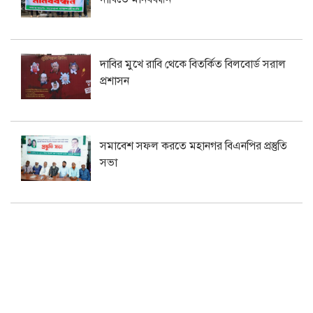
দাবির মুখে রাবি থেকে বিতর্কিত বিলবোর্ড সরাল
প্রশাসন
সমাবেশ সফল করতে মহানগর বিএনপির প্রস্তুতি
সভা