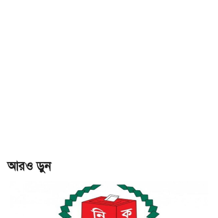
আরও ড়ুন