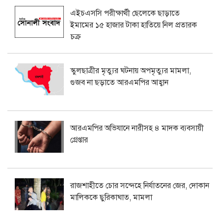
এইচএসসি পরীক্ষার্থী ছেলেকে ছাড়াতে
ইমামের ১৫ হাজার টাকা হাতিয়ে নিল প্রতারক
চক্র
স্কুলছাত্রীর মৃত্যুর ঘটনায় অপমৃত্যুর মামলা,
গুজব না ছড়াতে আরএমপির আহ্বান
আরএমপির অভিযানে নারীসহ ৪ মাদক ব্যবসায়ী
গ্রেপ্তার
রাজশাহীতে চোর সন্দেহে নির্যাতনের জের, দোকান
মালিককে ছুরিকাঘাত, মামলা