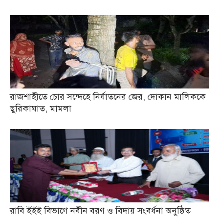
রাজশাহীতে চোর সন্দেহে নির্যাতনের জের, দোকান মালিককে
ছুরিকাঘাত, মামলা
রাবি ইইই বিভাগে নবীন বরণ ও বিদায় সংবর্ধনা অনুষ্ঠিত