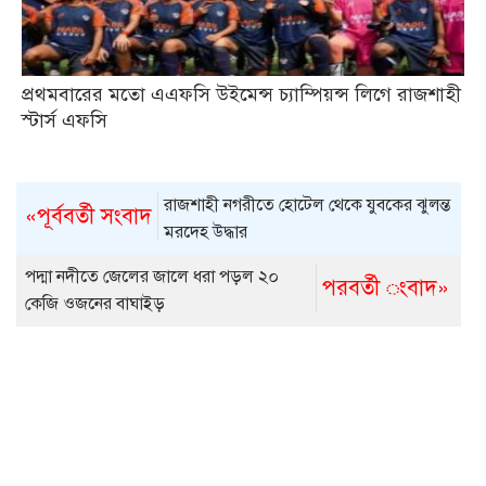
প্রথমবারের মতো এএফসি উইমেন্স চ্যাম্পিয়ন্স লিগে রাজশাহী
স্টার্স এফসি
রাজশাহী নগরীতে হোটেল থেকে যুবকের ঝুলন্ত
«পূর্ববর্তী সংবাদ
মরদেহ উদ্ধার
পদ্মা নদীতে জেলের জালে ধরা পড়ল ২০
পরবর্তী ংবাদ»
কেজি ওজনের বাঘাইড়