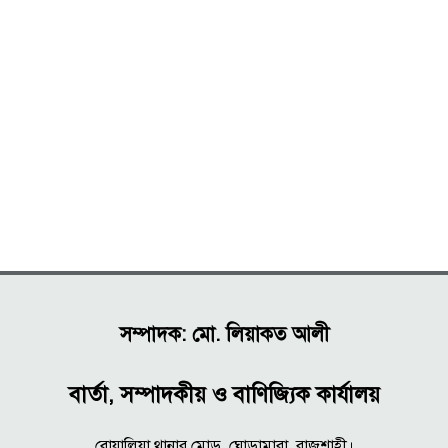
সম্পাদক: মো. লিয়াকত আলী
বার্তা, সম্পাদকীয় ও বাণিজ্যিক কার্যালয়
বোয়ালিয়া থানার মোড়, ঘোড়ামারা, রাজশাহী।