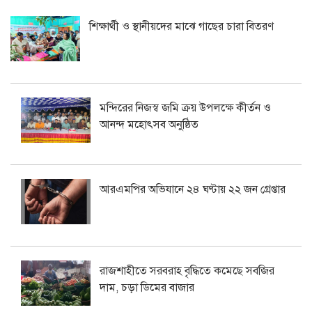
শিক্ষার্থী ও স্থানীয়দের মাঝে গাছের চারা বিতরণ
মন্দিরের নিজস্ব জমি ক্রয় উপলক্ষে কীর্তন ও
আনন্দ মহোৎসব অনুষ্ঠিত
আরএমপির অভিযানে ২৪ ঘণ্টায় ২২ জন গ্রেপ্তার
রাজশাহীতে সরবরাহ বৃদ্ধিতে কমেছে সবজির
দাম, চড়া ডিমের বাজার