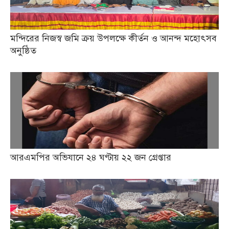
মন্দিরের নিজস্ব জমি ক্রয় উপলক্ষে কীর্তন ও আনন্দ মহোৎসব
অনুষ্ঠিত
আরএমপির অভিযানে ২৪ ঘণ্টায় ২২ জন গ্রেপ্তার