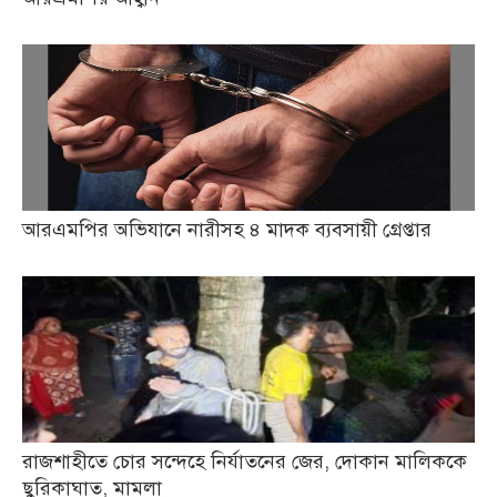
আরএমপির অভিযানে নারীসহ ৪ মাদক ব্যবসায়ী গ্রেপ্তার
রাজশাহীতে চোর সন্দেহে নির্যাতনের জের, দোকান মালিককে
ছুরিকাঘাত, মামলা