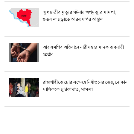
স্কুলছাত্রীর মৃত্যুর ঘটনায় অপমৃত্যুর মামলা,
গুজব না ছড়াতে আরএমপির আহ্বান
আরএমপির অভিযানে নারীসহ ৪ মাদক ব্যবসায়ী
গ্রেপ্তার
রাজশাহীতে চোর সন্দেহে নির্যাতনের জের, দোকান
মালিককে ছুরিকাঘাত, মামলা