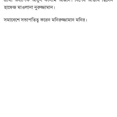
প্রার্থী অধ্যাপক আবুল কালাম আজাদ। বিশেষ অতিথি ছিলেন
হাফেজ মাওলানা নুরুজ্জামান।
সমাবেশে সভাপতিত্ব করেন মনিরুজ্জামান মনির।