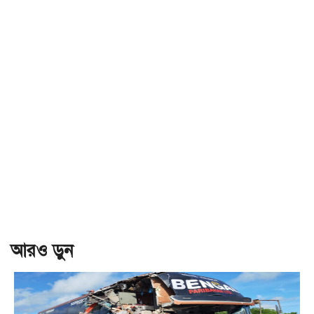
আরও ড়ুন