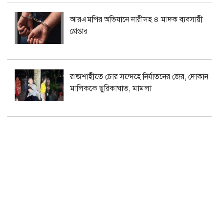
আরএমপির অভিযানে নারীসহ ৪ মাদক ব্যবসায়ী
গ্রেপ্তার
রাজশাহীতে চোর সন্দেহে নির্যাতনের জের, দোকান
মালিককে ছুরিকাঘাত, মামলা