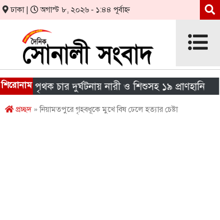
ঢাকা |
অগাস্ট ৮, ২০২৬ - ১:৪৪ পূর্বাহ্ন
শিরোনাম
ে পৃথক চার দুর্ঘটনায় নারী ও শিশুসহ ১৯ প্রাণহানি
এই
প্রচ্ছদ
» নিয়ামতপুরে গৃহবধূকে মুখে বিষ ঢেলে হত্যার চেষ্টা