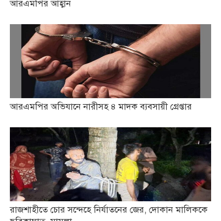
আরএমপির আহ্বান
আরএমপির অভিযানে নারীসহ ৪ মাদক ব্যবসায়ী গ্রেপ্তার
রাজশাহীতে চোর সন্দেহে নির্যাতনের জের, দোকান মালিককে