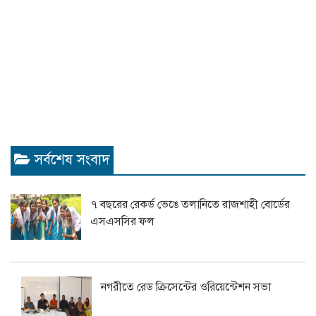
সর্বশেষ সংবাদ
৭ বছরের রেকর্ড ভেঙে তলানিতে রাজশাহী বোর্ডের
এসএসসির ফল
নগরীতে রেড ক্রিসেন্টের ওরিয়েন্টেশন সভা