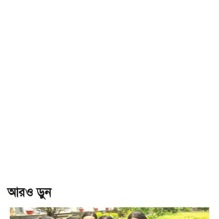
আরও ড়ুন