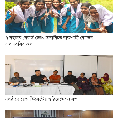
৭ বছরের রেকর্ড ভেঙে তলানিতে রাজশাহী বোর্ডের
এসএসসির ফল
নগরীতে রেড ক্রিসেন্টের ওরিয়েন্টেশন সভা