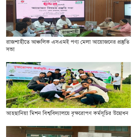
রাজশাহীতে আঞ্চলিক এসএমই পণ্য মেলা আয়োজনের প্রস্তুতি
সভা
আহছানিয়া মিশন বিশ্ববিদ্যালয়ে বৃক্ষরোপণ কর্মসূচির উদ্বোধন