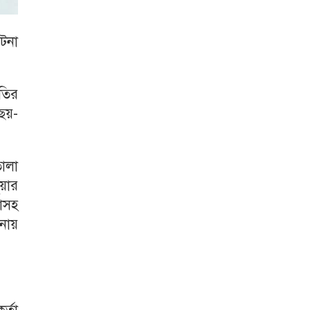
টনা
তির
 ছয়-
ালা
য়ার
াসহ
ানায়