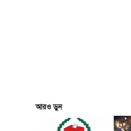
আরও ড়ুন