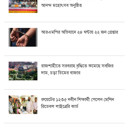
আনন্দ মহোৎসব অনুষ্ঠিত
আরএমপির অভিযানে ২৪ ঘণ্টায় ২২ জন গ্রেপ্তার
রাজশাহীতে সরবরাহ বৃদ্ধিতে কমেছে সবজির
দাম, চড়া ডিমের বাজার
রুয়েটের ১২৩৫ নবীন শিক্ষার্থী পেলেন মেশিন
রিডেবল লাইব্রেরি কার্ড