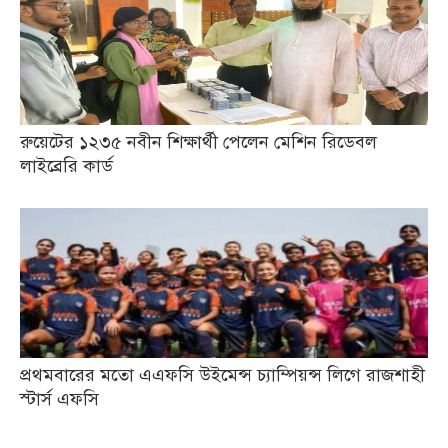
রুয়েটের ১২৩৫ নবীন শিক্ষার্থী পেলেন মেশিন রিডেবল
লাইব্রেরি কার্ড
প্রথমবারের মতো এএফসি উইমেন্স চ্যাম্পিয়ন্স লিগে রাজশাহী
স্টার্স এফসি