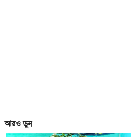
আরও ড়ুন