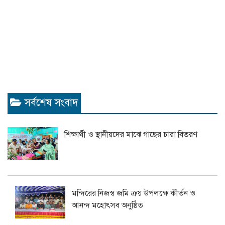
সর্বশেষ সংবাদ
শিক্ষার্থী ও স্থানীয়দের মাঝে গাছের চারা বিতরণ
মন্দিরের নিজস্ব জমি ক্রয় উপলক্ষে কীর্তন ও
আনন্দ মহোৎসব অনুষ্ঠিত