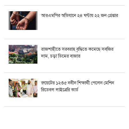
আরএমপির অভিযানে ২৪ ঘণ্টায় ২২ জন গ্রেপ্তার
রাজশাহীতে সরবরাহ বৃদ্ধিতে কমেছে সবজির
দাম, চড়া ডিমের বাজার
রুয়েটের ১২৩৫ নবীন শিক্ষার্থী পেলেন মেশিন
রিডেবল লাইব্রেরি কার্ড