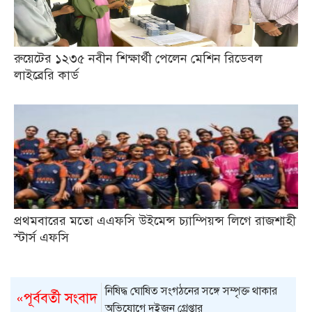
রুয়েটের ১২৩৫ নবীন শিক্ষার্থী পেলেন মেশিন রিডেবল
লাইব্রেরি কার্ড
প্রথমবারের মতো এএফসি উইমেন্স চ্যাম্পিয়ন্স লিগে রাজশাহী
স্টার্স এফসি
নিষিদ্ধ ঘোষিত সংগঠনের সঙ্গে সম্পৃক্ত থাকার
«পূর্ববর্তী সংবাদ
অভিযোগে দুইজন গ্রেপ্তার