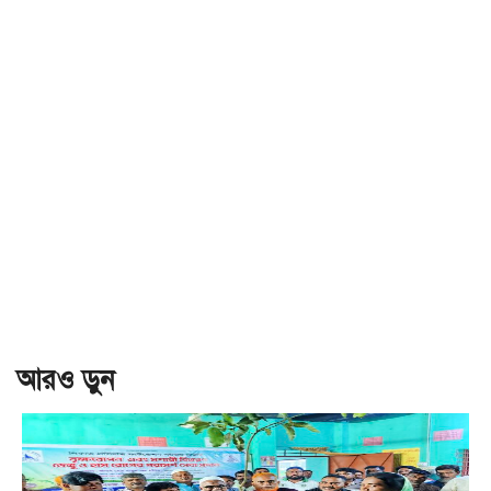
আরও ড়ুন