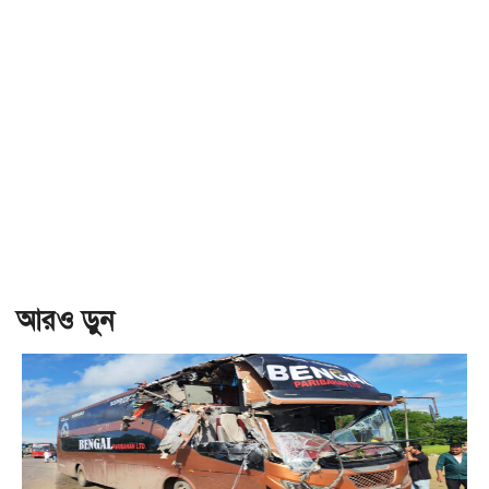
আরও ড়ুন