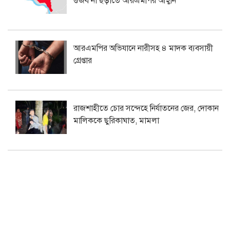
গুজব না ছড়াতে আরএমপির আহ্বান
আরএমপির অভিযানে নারীসহ ৪ মাদক ব্যবসায়ী
গ্রেপ্তার
রাজশাহীতে চোর সন্দেহে নির্যাতনের জের, দোকান
মালিককে ছুরিকাঘাত, মামলা