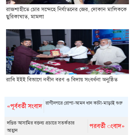
রাজশাহীতে চোর সন্দেহে নির্যাতনের জের, দোকান মালিককে
ছুরিকাঘাত, মামলা
রাবি ইইই বিভাগে নবীন বরণ ও বিদায় সংবর্ধনা অনুষ্ঠিত
রাণীনগরে রোপা-আমন ধান কাটা-মাড়াই শুরু
«পূর্ববর্তী সংবাদ
দণ্ডিত আসামির বক্তব্য প্রচারে সতর্কতার
পরবর্তী ংবাদ»
আহ্বান