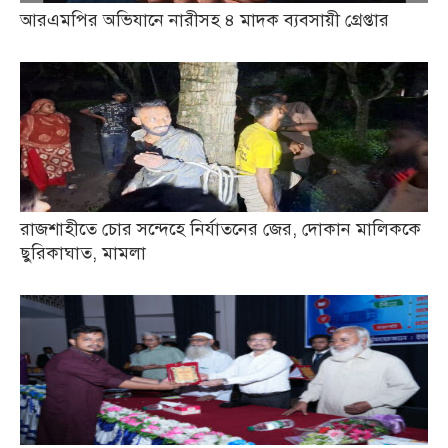
আরএমপির অভিযানে নারীসহ ৪ মাদক ব্যবসায়ী গ্রেপ্তার
রাজশাহীতে চোর সন্দেহে নির্যাতনের জের, দোকান মালিককে
ছুরিকাঘাত, মামলা