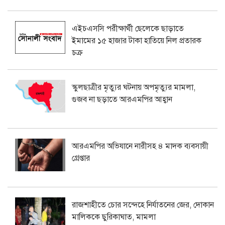
এইচএসসি পরীক্ষার্থী ছেলেকে ছাড়াতে
ইমামের ১৫ হাজার টাকা হাতিয়ে নিল প্রতারক
চক্র
স্কুলছাত্রীর মৃত্যুর ঘটনায় অপমৃত্যুর মামলা,
গুজব না ছড়াতে আরএমপির আহ্বান
আরএমপির অভিযানে নারীসহ ৪ মাদক ব্যবসায়ী
গ্রেপ্তার
রাজশাহীতে চোর সন্দেহে নির্যাতনের জের, দোকান
মালিককে ছুরিকাঘাত, মামলা