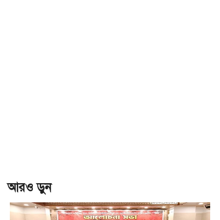
আরও ড়ুন