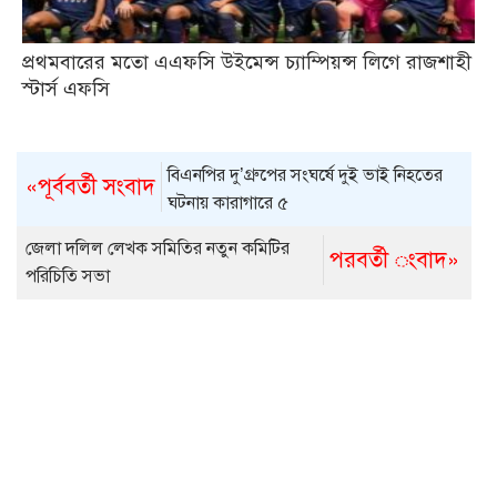
প্রথমবারের মতো এএফসি উইমেন্স চ্যাম্পিয়ন্স লিগে রাজশাহী
স্টার্স এফসি
বিএনপির দু’গ্রুপের সংঘর্ষে দুই ভাই নিহতের
«পূর্ববর্তী সংবাদ
ঘটনায় কারাগারে ৫
জেলা দলিল লেখক সমিতির নতুন কমিটির
পরবর্তী ংবাদ»
পরিচিতি সভা