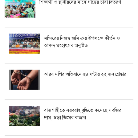
শিক্ষার্থী ও স্থানীয়দের মাঝে গাছের চারা বিতরণ
মন্দিরের নিজস্ব জমি ক্রয় উপলক্ষে কীর্তন ও
আনন্দ মহোৎসব অনুষ্ঠিত
আরএমপির অভিযানে ২৪ ঘণ্টায় ২২ জন গ্রেপ্তার
রাজশাহীতে সরবরাহ বৃদ্ধিতে কমেছে সবজির
দাম, চড়া ডিমের বাজার