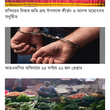
মন্দিরের নিজস্ব জমি ক্রয় উপলক্ষে কীর্তন ও আনন্দ মহোৎসব
অনুষ্ঠিত
আরএমপির অভিযানে ২৪ ঘণ্টায় ২২ জন গ্রেপ্তার